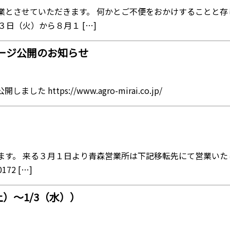
業とさせていただきます。 何かとご不便をおかけすることと
日（火）から８月１ […]
ージ公開のお知らせ
ttps://www.agro-mirai.co.jp/
。 来る３月１日より青森営業所は下記移転先にて営業いたします
2 […]
土）～1/3（水））