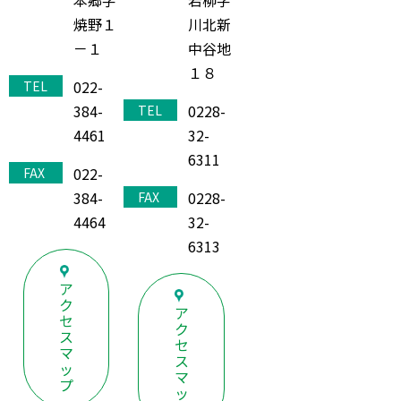
若柳字
焼野１
川北新
－１
中谷地
１８
022-
TEL
384-
0228-
TEL
4461
32-
6311
022-
FAX
384-
0228-
FAX
4464
32-
6313
ア
ク
ア
セ
ク
ス
セ
マ
ス
ッ
マ
プ
ッ