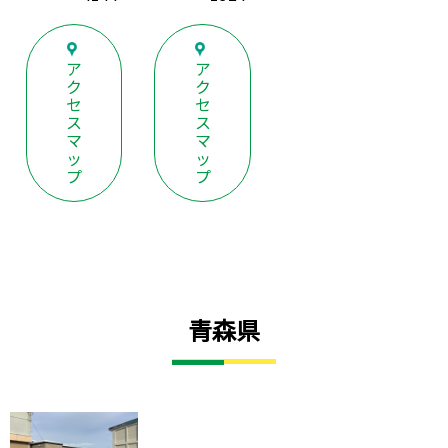
ア
ア
ク
ク
セ
セ
ス
ス
マ
マ
ッ
ッ
プ
プ
青森県