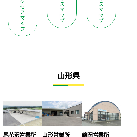
ク
ス
ス
セ
マ
マ
ス
ッ
ッ
マ
プ
プ
ッ
プ
山形県
尾花沢営業所
山形営業所
鶴岡営業所