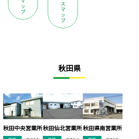
マ
ス
ッ
マ
プ
ッ
プ
秋田県
秋田中央営業所
秋田県南営業所
秋田仙北営業所