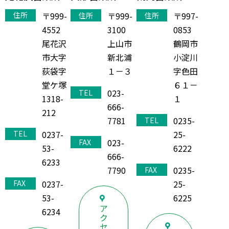
〒999-
〒999-
〒997-
住所
住所
住所
4552
3100
0853
尾花沢
上山市
鶴岡市
市大字
新北浦
小淀川
荻袋字
１－３
字色田
堂ケ塚
６１－
023-
TEL
1318-
１
666-
212
7781
0235-
TEL
0237-
25-
TEL
023-
FAX
53-
6222
666-
6233
7790
0235-
FAX
0237-
25-
FAX
53-
6225
ア
6234
ク
セ