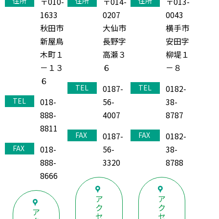
〒010-
〒013-
〒014-
住所
住所
住所
1633
0043
0207
秋田市
横手市
大仙市
新屋鳥
安田字
長野字
木町１
柳堤１
高瀬３
－１３
－８
６
６
0182-
0187-
TEL
TEL
018-
38-
56-
TEL
888-
8787
4007
8811
0182-
0187-
FAX
FAX
018-
38-
56-
FAX
888-
8788
3320
8666
ア
ア
ク
ク
ア
セ
セ