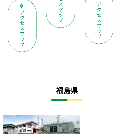
ス
ア
マ
ク
ア
ッ
セ
ク
プ
ス
セ
マ
ス
ッ
マ
プ
ッ
プ
福島県