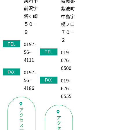
奥州市
紫波郡
前沢字
紫波町
塔ヶ崎
中島字
５０－
樋ノ口
９
７０－
２
0197-
TEL
56-
019-
TEL
4111
676-
6500
0197-
FAX
56-
019-
FAX
4186
676-
6555
ア
ク
ア
セ
ク
ス
セ