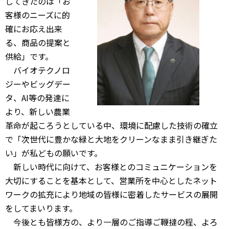
してきたのは「お
客様のニーズに的
確にお応え出来
る、商品の提案と
供給」です。
バイオテクノロ
ジーやビッグデー
タ、AI等の発達に
より、新しい農業
革命が起ころうとしている中、環境に配慮した技術の確立
で「次世代に豊かな緑と大地をクリーンなまま引き継ぎた
い」が私どもの願いです。
新しい時代に向けて、お客様とのコミュニケーションを
大切にすることを基本として、営業所を中心としたネット
ワークの拡充により地域の皆様に密着したサービスの展開
をしてまいります。
今後とも皆様方の、より一層のご指導ご鞭撻の程、よろ